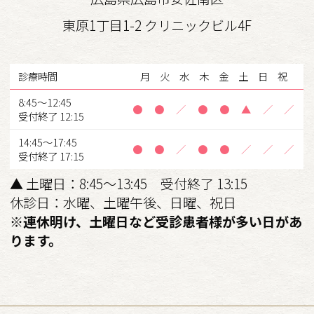
東原1丁目1-2
クリニックビル4F
診療時間
月 火 水 木 金 土 日 祝
8:45～12:45
● ● ／ ● ● ▲ ／ ／
受付終了 12:15
14:45～17:45
● ● ／ ● ● ／ ／ ／
受付終了 17:15
▲ 土曜日：8:45～13:45 受付終了 13:15
休診日：水曜、土曜午後、日曜、祝日
※連休明け、土曜日など受診患者様が多い日があ
ります。